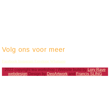
Volg ons voor meer
Facebook
Instagram
Envelope
Whatsapp
2022 copyright tea workshop |
Website build by
Lory Rave
webdesign
Design by
DeoArtwork
and
Francis SLING
Home
Experience store