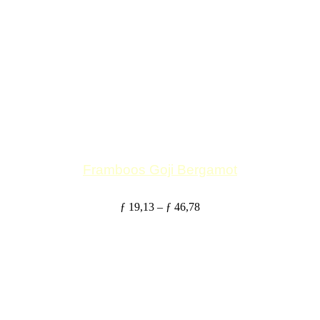
Framboos Goji Bergamot
ƒ
19,13
–
ƒ
46,78