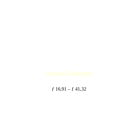
Lemon Rosemary
ƒ
16,91
–
ƒ
41,32